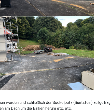
chen werden und schließlich der Sockelputz (Buntstein) aufgetra
gen am Dach um die Balken herum etc. etc.